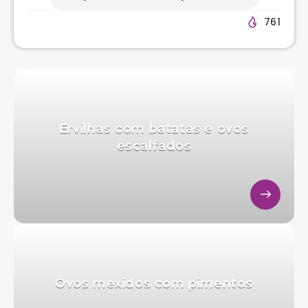
761
Ervilhas com batatas e ovos
escalfados
Ovos mexidos com pimentos