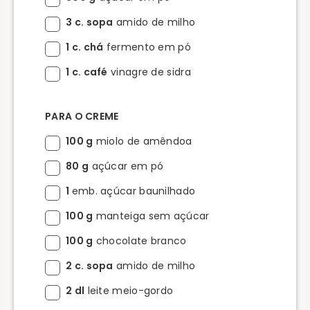
3 c. sopa
amido de milho
1 c. chá
fermento em pó
1 c. café
vinagre de sidra
PARA O CREME
100 g
miolo de amêndoa
80 g
açúcar em pó
1
emb. açúcar baunilhado
100 g
manteiga sem açúcar
100 g
chocolate branco
2 c. sopa
amido de milho
2 dl
leite meio-gordo