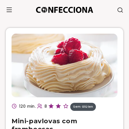
120 min.
8
Sem Glúten
Mini-pavlovas com