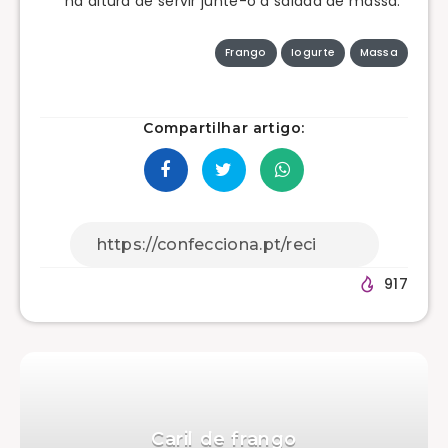
na altura de servir junte-o à salada de massa.
Frango
Iogurte
Massa
Compartilhar artigo:
917
Caril de frango