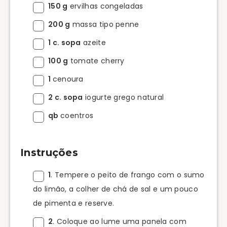
150 g
ervilhas congeladas
200 g
massa tipo penne
1 c. sopa
azeite
100 g
tomate cherry
1
cenoura
2 c. sopa
iogurte grego natural
qb
coentros
Instruções
1
. Tempere o peito de frango com o sumo
do limão, a colher de chá de sal e um pouco
de pimenta e reserve.
2
. Coloque ao lume uma panela com