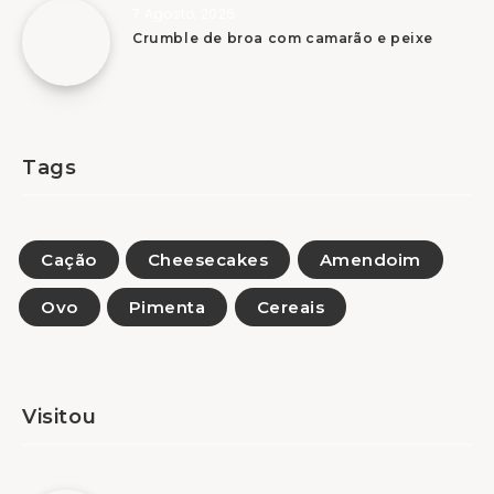
7 Agosto, 2026
Crumble de broa com camarão e peixe
Tags
Cação
Cheesecakes
Amendoim
Ovo
Pimenta
Cereais
Visitou