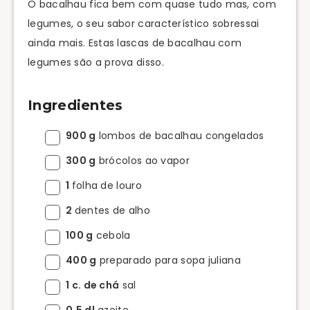
O bacalhau fica bem com quase tudo mas, com
legumes, o seu sabor característico sobressai
ainda mais. Estas lascas de bacalhau com
legumes são a prova disso.
Ingredientes
900 g
lombos de bacalhau congelados
300 g
brócolos ao vapor
1
folha de louro
2
dentes de alho
100 g
cebola
400 g
preparado para sopa juliana
1 c. de chá
sal
0,5 dl
azeite