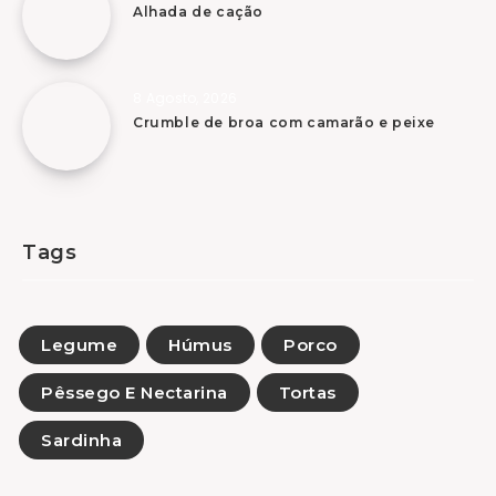
Alhada de cação
8 Agosto, 2026
Crumble de broa com camarão e peixe
Tags
Legume
Húmus
Porco
Pêssego E Nectarina
Tortas
Sardinha