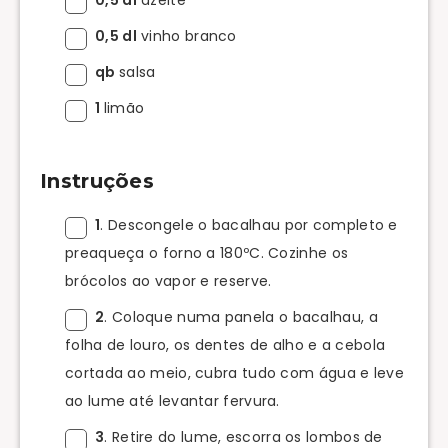
0,5 dl
vinho branco
qb
salsa
1
limão
Instruções
1
. Descongele o bacalhau por completo e
preaqueça o forno a 180ºC. Cozinhe os
brócolos ao vapor e reserve.
2
. Coloque numa panela o bacalhau, a
folha de louro, os dentes de alho e a cebola
cortada ao meio, cubra tudo com água e leve
ao lume até levantar fervura.
3
. Retire do lume, escorra os lombos de