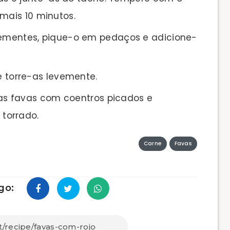
 mais 10 minutos.
sementes, pique-o em pedaços e adicione-
 e torre-as levemente.
e as favas com coentros picados e
torrado.
Carne
Favas
go: