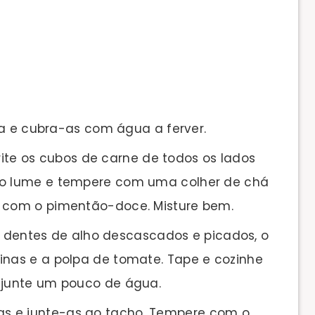
a e cubra-as com água a ferver.
frite os cubos de carne de todos os lados
a o lume e tempere com uma colher de chá
e com o pimentão-doce. Misture bem.
os dentes de alho descascados e picados, o
inas e a polpa de tomate. Tape e cozinhe
, junte um pouco de água.
favas e junte-as ao tacho. Tempere com o