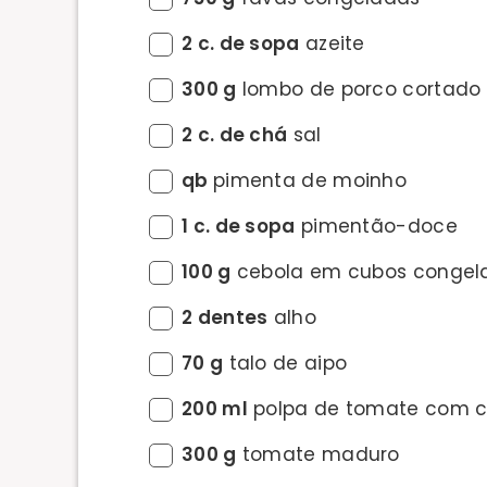
2 c. de sopa
azeite
300 g
lombo de porco cortado
2 c. de chá
sal
qb
pimenta de moinho
1 c. de sopa
pimentão-doce
100 g
cebola em cubos congel
2 dentes
alho
70 g
talo de aipo
200 ml
polpa de tomate com c
300 g
tomate maduro