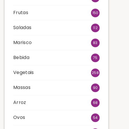
Frutas
150
Saladas
112
Marisco
83
Bebida
75
Vegetais
258
Massas
90
Arroz
68
Ovos
54