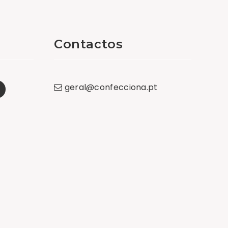
Contactos
geral
@
confecciona
.
pt