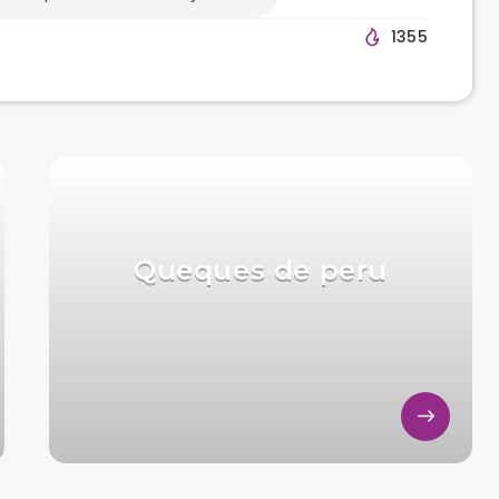
1355
Queques de peru