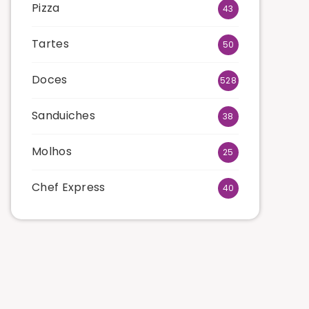
Pizza
43
Tartes
50
Doces
528
Sanduiches
38
Molhos
25
Chef Express
40