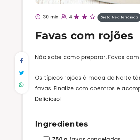
30 min.
4
Dieta Mediterrânica
Favas com rojões
Não sabe como preparar, Favas com 
Os típicos rojões à moda do Norte t
favas. Finalize com coentros e acom
Delicioso!
Ingredientes
750 g
favas congeladas