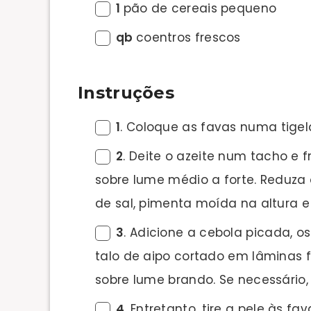
1
pão de cereais pequeno
qb
coentros frescos
Instruções
1
. Coloque as favas numa tigel
2
. Deite o azeite num tacho e 
sobre lume médio a forte. Reduz
de sal, pimenta moída na altura 
3
. Adicione a cebola picada, 
talo de aipo cortado em lâminas f
sobre lume brando. Se necessário
4
. Entretanto, tire a pele às 