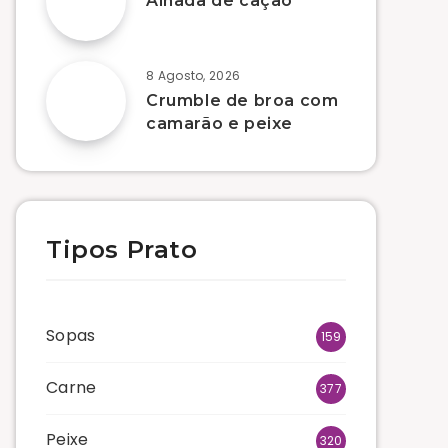
Alhada de cação
8 Agosto, 2026
Crumble de broa com
camarão e peixe
Tipos Prato
Sopas
159
Carne
377
Peixe
320