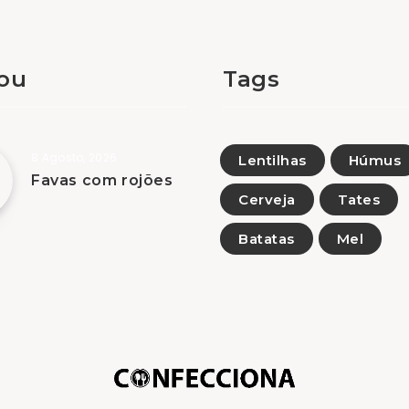
tou
Tags
8 Agosto, 2026
Lentilhas
Húmus
Favas com rojões
Cerveja
Tates
Batatas
Mel