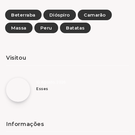
Beterraba
Dióspiro
Camarão
Massa
Peru
Batatas
Visitou
10 Agosto, 2026
Esses
Informações