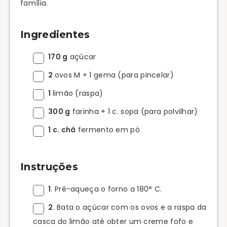
família.
Ingredientes
170 g
açúcar
2
ovos M + 1 gema (para pincelar)
1
limão (raspa)
300 g
farinha + 1 c. sopa (para polvilhar)
1 c. chá
fermento em pó
Instruções
1
. Pré-aqueça o forno a 180° C.
2
. Bata o açúcar com os ovos e a raspa da
casca do limão até obter um creme fofo e