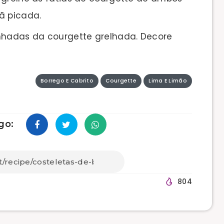
ã picada.
nhadas da courgette grelhada. Decore
Borrego E Cabrito
Courgette
Lima E Limão
go:
804