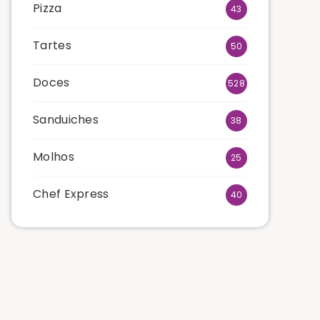
Pizza
43
Tartes
50
Doces
528
Sanduiches
38
Molhos
25
Chef Express
40