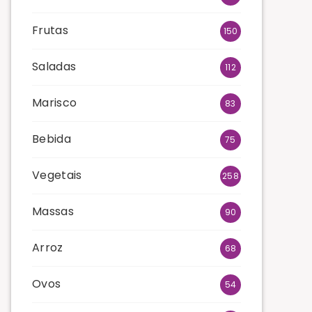
Frutas
150
Saladas
112
Marisco
83
Bebida
75
Vegetais
258
Massas
90
Arroz
68
Ovos
54