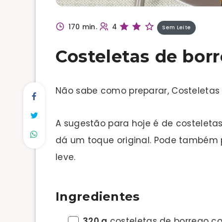
170 min.
4
Sem Leite
Costeletas de bor
Não sabe como preparar, Costeletas
A sugestão para hoje é de costeleta
dá um toque original. Pode também p
leve.
Ingredientes
320 g
costeletas de borrego c