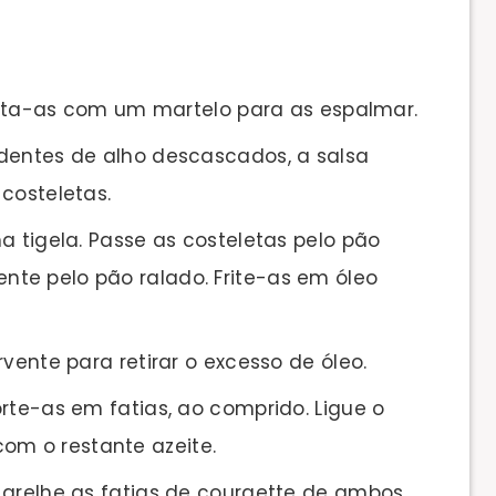
 bata-as com um martelo para as espalmar.
dentes de alho descascados, a salsa
 costeletas.
a tigela. Passe as costeletas pelo pão
ente pelo pão ralado. Frite-as em óleo
rvente para retirar o excesso de óleo.
rte-as em fatias, ao comprido. Ligue o
om o restante azeite.
 grelhe as fatias de courgette de ambos