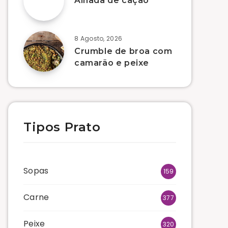
Alhada de cação
8 Agosto, 2026
Crumble de broa com
camarão e peixe
Tipos Prato
Sopas
159
Carne
377
Peixe
320