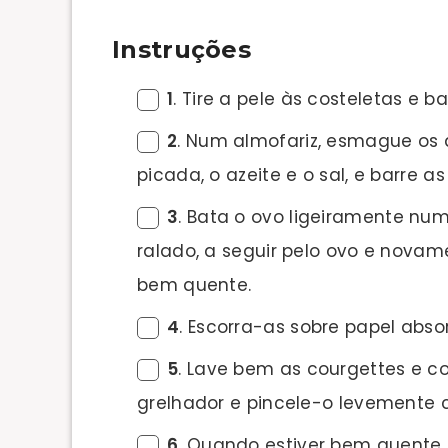
Instruções
1
. Tire a pele às costeletas e
2
. Num almofariz, esmague os 
picada, o azeite e o sal, e barre as
3
. Bata o ovo ligeiramente num
ralado, a seguir pelo ovo e novam
bem quente.
4
. Escorra-as sobre papel abso
5
. Lave bem as courgettes e co
grelhador e pincele-o levemente c
6
. Quando estiver bem quente,