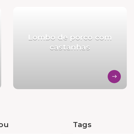
Lombo de porco com
castanhas
tou
Tags