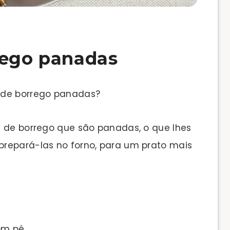
rego panadas
 de borrego panadas?
s de borrego que são panadas, o que lhes
repará-las no forno, para um prato mais
om pé