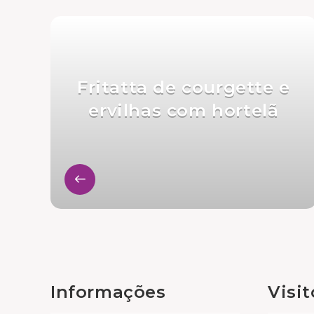
Fritatta de courgette e
ervilhas com hortelã
Informações
Visi