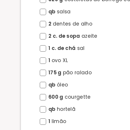
qb
salsa
2
dentes de alho
2 c. de sopa
azeite
1 c. de chá
sal
1
ovo XL
175 g
pão ralado
qb
óleo
600 g
courgette
qb
hortelã
1
limão