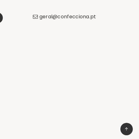
geral
@
confecciona
.
pt