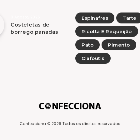
8 Agosto, 2026
Espinafres
Tarte
Costeletas de
Ricotta E Requeijão
borrego panadas
Pato
Pimento
Clafoutis
Confecciona
© 2026 Todos os direitos reservados