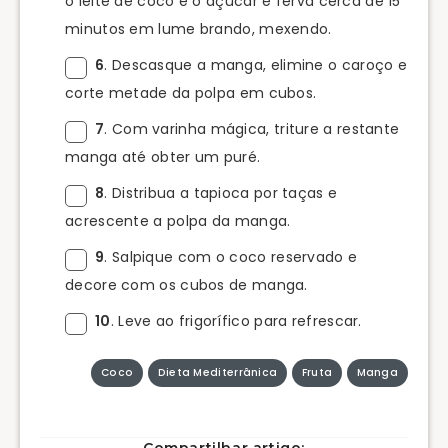
o leite de coco e o açúcar e ferva cerca de 15
minutos em lume brando, mexendo.
6
. Descasque a manga, elimine o caroço e
corte metade da polpa em cubos.
7
. Com varinha mágica, triture a restante
manga até obter um puré.
8
. Distribua a tapioca por taças e
acrescente a polpa da manga.
9
. Salpique com o coco reservado e
decore com os cubos de manga.
10
. Leve ao frigorífico para refrescar.
Coco
Dieta Mediterrânica
Fruta
Manga
Compartilhar artigo: