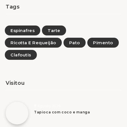
Tags
Espinafres
Tarte
Ricotta E Requeijão
Pato
Pimento
Clafoutis
Visitou
8 Agosto, 2026
Tapioca com coco e manga