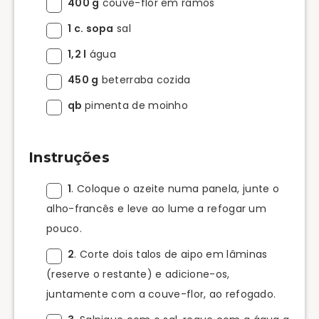
400 g
couve-flor em ramos
1 c. sopa
sal
1,2 l
água
450 g
beterraba cozida
qb
pimenta de moinho
Instruções
1
. Coloque o azeite numa panela, junte o
alho-francês e leve ao lume a refogar um
pouco.
2
. Corte dois talos de aipo em lâminas
(reserve o restante) e adicione-os,
juntamente com a couve-flor, ao refogado.