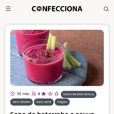
30 min.
8
Dieta Mediterrânica
Sem Glúten
Sem Leite
Vegan