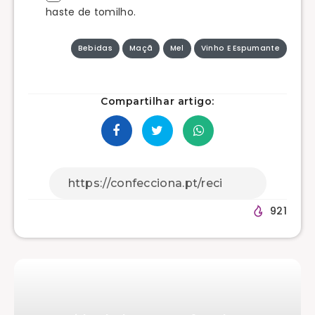
haste de tomilho.
Bebidas
Maçã
Mel
Vinho E Espumante
Compartilhar artigo:
921