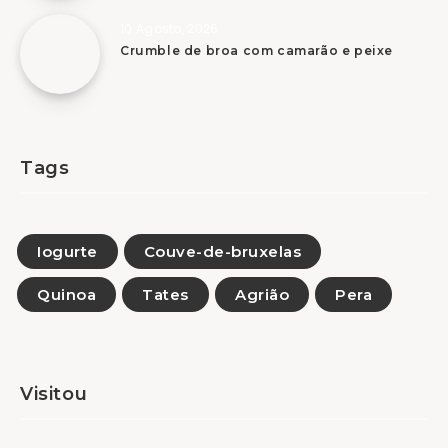
10 Agosto, 2026
Crumble de broa com camarão e peixe
Tags
Iogurte
Couve-de-bruxelas
Quinoa
Tates
Agrião
Pera
Visitou