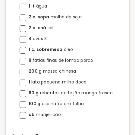
1 lt
água
2 c. sopa
molho de soja
2 c. chá
sal
4
ovos S
1 c. sobremesa
óleo
8
fatias finas de lombo porco
200 g
massa chinesa
1
lata pequena milho doce
80 g
rebentos de feijão mungo fresco
100 g
espinafre em folha
qb
manjericão