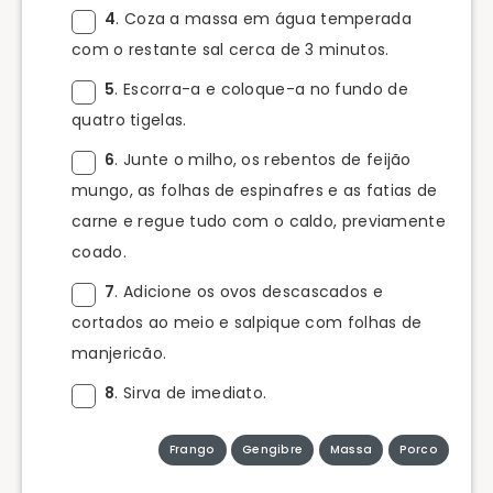
4
. Coza a massa em água temperada
com o restante sal cerca de 3 minutos.
5
. Escorra-a e coloque-a no fundo de
quatro tigelas.
6
. Junte o milho, os rebentos de feijão
mungo, as folhas de espinafres e as fatias de
carne e regue tudo com o caldo, previamente
coado.
7
. Adicione os ovos descascados e
cortados ao meio e salpique com folhas de
manjericão.
8
. Sirva de imediato.
Frango
Gengibre
Massa
Porco