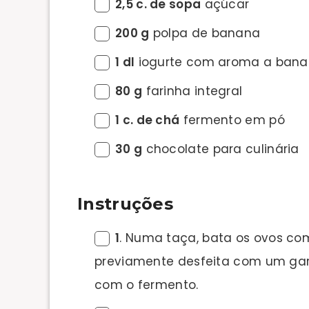
2,5 c. de sopa
açúcar
200 g
polpa de banana
1 dl
iogurte com aroma a ban
80 g
farinha integral
1 c. de chá
fermento em pó
30 g
chocolate para culinária
Instruções
1
. Numa taça, bata os ovos co
previamente desfeita com um garfo
com o fermento.