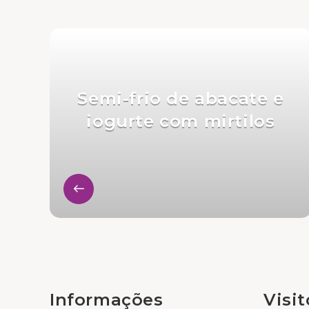
Semi-frio de abacate e
iogurte com mirtilos
Informações
Visi