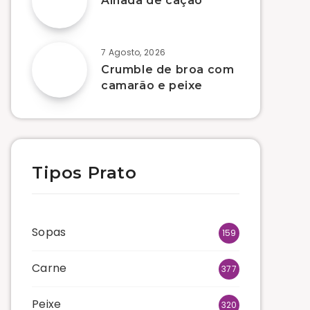
Alhada de cação
7 Agosto, 2026
Crumble de broa com
camarão e peixe
Tipos Prato
Sopas
159
Carne
377
Peixe
320