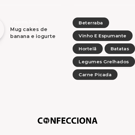
7 Agosto, 2026
Beterraba
Mug cakes de
Vinho E Espumante
banana e iogurte
Hortelã
Batatas
Legumes Grelhados
Carne Picada