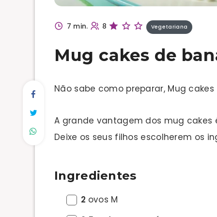
7 min.
8
Vegetariana
Mug cakes de ban
Não sabe como preparar, Mug cakes 
A grande vantagem dos mug cakes é
Deixe os seus filhos escolherem os 
Ingredientes
2
ovos M