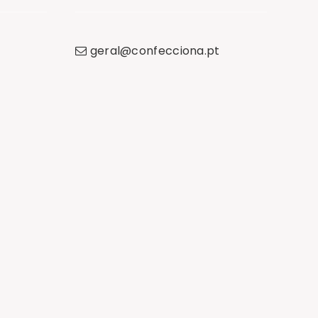
geral
@
confecciona
.
pt