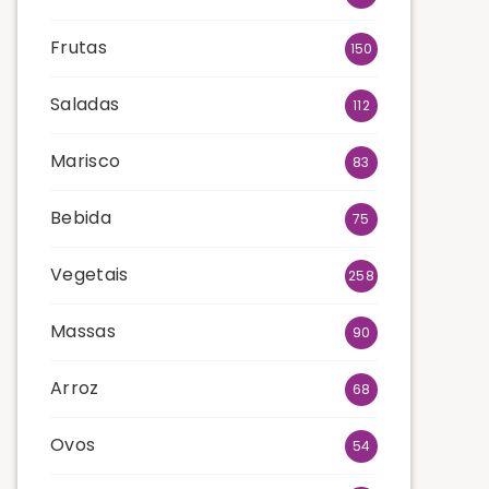
Frutas
150
Saladas
112
Marisco
83
Bebida
75
Vegetais
258
Massas
90
Arroz
68
Ovos
54