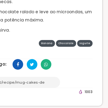
necas.
 chocolate ralado e leve ao microondas, um
 na potência máxima.
irva.
Banana
Chocolate
Iogurte
go:
1003