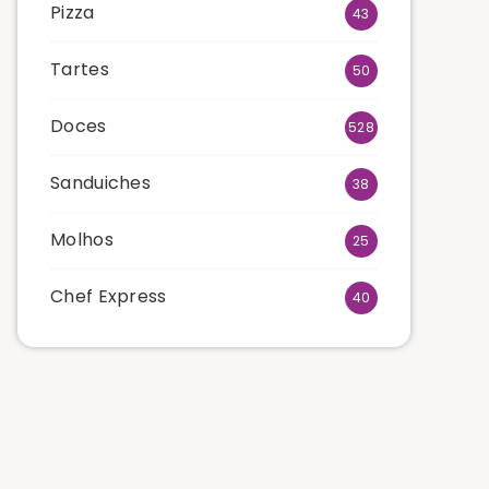
Pizza
43
Tartes
50
Doces
528
Sanduiches
38
Molhos
25
Chef Express
40