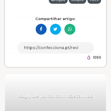
Beringela
Dióspiro
Porco
Compartilhar artigo:
1090
Ragu de porco com castanhas