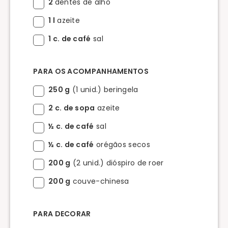
2
dentes de alho
1 l
azeite
1 c. de café
sal
PARA OS ACOMPANHAMENTOS
250 g
(1 unid.) beringela
2 c. de sopa
azeite
½ c. de café
sal
½ c. de café
orégãos secos
200 g
(2 unid.) dióspiro de roer
200 g
couve-chinesa
PARA DECORAR