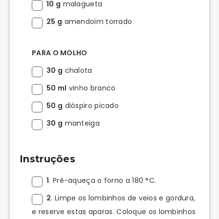
10 g
malagueta
25 g
amendoim torrado
PARA O MOLHO
30 g
chalota
50 ml
vinho branco
50 g
dióspiro picado
30 g
manteiga
Instruções
1
. Pré-aqueça o forno a 180 °C.
2
. Limpe os lombinhos de veios e gordura,
e reserve estas aparas. Coloque os lombinhos