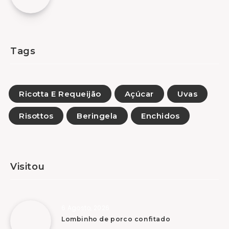
Tags
Ricotta E Requeijão
Açúcar
Uvas
Risottos
Beringela
Enchidos
Visitou
6 Agosto, 2026
Lombinho de porco confitado