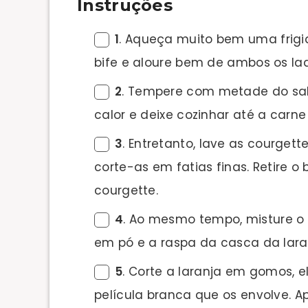
Instruções
1
. Aqueça muito bem uma frigid
bife e aloure bem de ambos os lad
2
. Tempere com metade do sal
calor e deixe cozinhar até a carne
3
. Entretanto, lave as courge
corte-as em fatias finas. Retire o b
courgette.
4
. Ao mesmo tempo, misture o c
em pó e a raspa da casca da lara
5
. Corte a laranja em gomos, 
película branca que os envolve. A