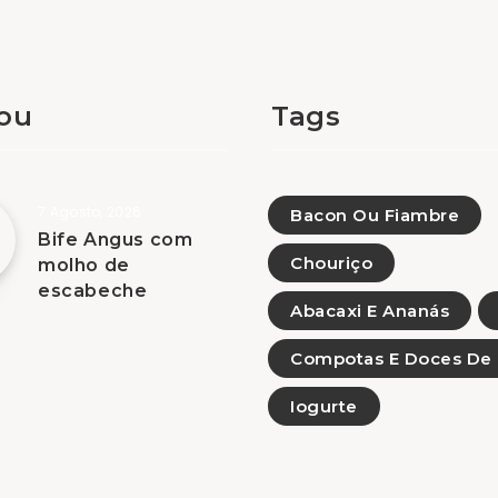
tou
Tags
7 Agosto, 2026
Bacon Ou Fiambre
Bife Angus com
Chouriço
molho de
escabeche
Abacaxi E Ananás
Compotas E Doces De 
Iogurte