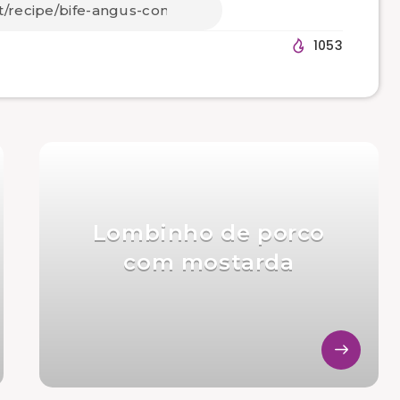
1053
Lombinho de porco
com mostarda