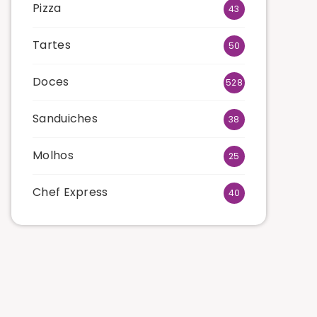
Pizza
43
Tartes
50
Doces
528
Sanduiches
38
Molhos
25
Chef Express
40