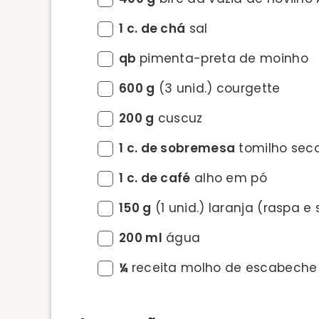
1 c. de chá
sal
qb
pimenta-preta de moinho
600 g
(3 unid.) courgette
200 g
cuscuz
1 c. de sobremesa
tomilho sec
1 c. de café
alho em pó
150 g
(1 unid.) laranja (raspa e
200 ml
água
¼
receita molho de escabeche