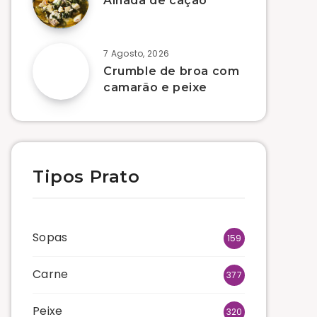
Alhada de cação
7 Agosto, 2026
Crumble de broa com
camarão e peixe
Tipos Prato
Sopas
159
Carne
377
Peixe
320