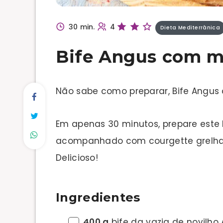
30 min.
4
Dieta Mediterrânica
Bife Angus com m
Não sabe como preparar, Bife Angu
Em apenas 30 minutos, prepare este
acompanhado com courgette grelhad
Delicioso!
Ingredientes
400 g
bife da vazia de novilho