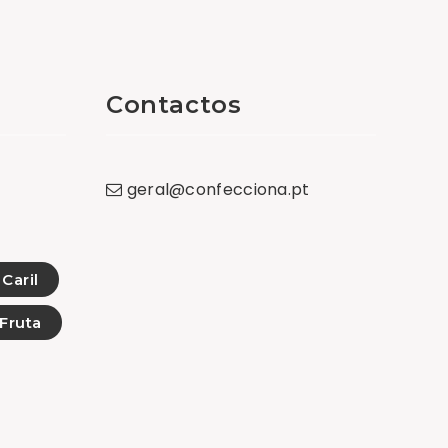
Contactos
geral
@
confecciona
.
pt
Caril
Fruta