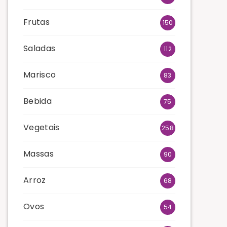
Frutas
150
Saladas
112
Marisco
83
Bebida
75
Vegetais
258
Massas
90
Arroz
68
Ovos
54