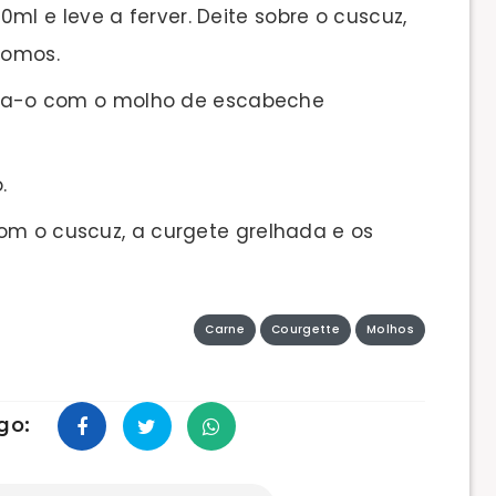
ml e leve a ferver. Deite sobre o cuscuz,
gomos.
ubra-o com o molho de escabeche
.
om o cuscuz, a curgete grelhada e os
Carne
Courgette
Molhos
go: