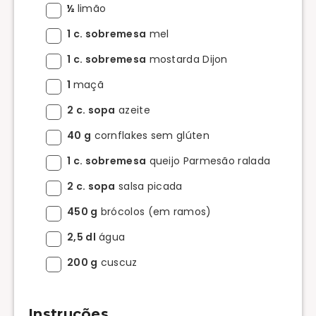
½
limão
1 c. sobremesa
mel
1 c. sobremesa
mostarda Dijon
1
maçã
2 c. sopa
azeite
40 g
cornflakes sem glúten
1 c. sobremesa
queijo Parmesão ralada
2 c. sopa
salsa picada
450 g
brócolos (em ramos)
2,5 dl
água
200 g
cuscuz
Instruções