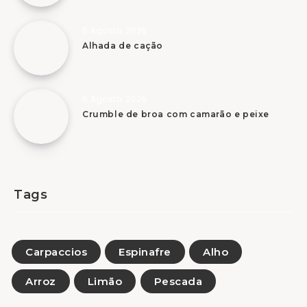
6 Agosto, 2026
Alhada de cação
6 Agosto, 2026
Crumble de broa com camarão e peixe
Tags
Carpaccios
Espinafre
Alho
Arroz
Limão
Pescada