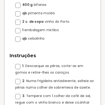
400 g
bifanas
qb
pimenta moída
2 c. de sopa
vinho do Porto
1
embalagem mirtilos
qb
cebolinho
Instruções
1
. Descasque as pêras, corte-as em
gomos e retire-lhes os caroços.
2
. Numa frigideira antiaderente, salteie as
pêras numa colher de sobremesa de azeite.
3
. Tempere com 1 colher de café de sal,
regue com o vinho branco e deixe cozinhar