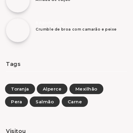
6 Agosto, 2026
Crumble de broa com camarão e peixe
Tags
Toranja
Alperce
Mexilhão
Pera
Salmão
Carne
Visitou