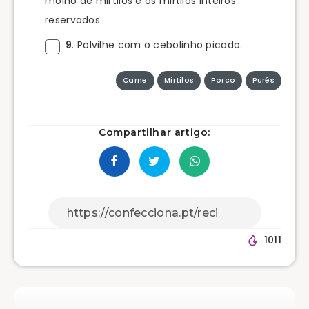
molho de mirtilos e os mirtilos inteiros
reservados.
9
. Polvilhe com o cebolinho picado.
Carne
Mirtilos
Porco
Purés
Compartilhar artigo:
1011