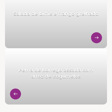
Salada de bimis e frango grelhado
Perna de borrego assada com
arroz de cogumelos