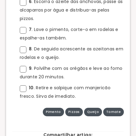
6
. Escorra o azeite das anchovas, passe as
alcaparras por água e distribua-as pelas
pizzas.
7
. Lave o pimento, corte-o em rodelas e
espalhe-as também.
8
. De seguida acrescente as azeitonas em
rodelas e o queijo.
9
. Polvilhe com os orégãos e leve ao forno
durante 20 minutos.
10
. Retire e salpique com manjericão
fresco. Sirva de imediato.
Pimento
Pizzas
Queijo
Tomate
Compartilhar artigo: