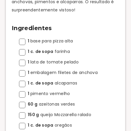
anchovas, pimentos e alcaparras. O resultado é
surpreendentemente vistoso!
Ingredientes
1
base para pizza alta
1 c. de sopa
farinha
1
lata de tomate pelado
1
embalagem filetes de anchova
1 c. de sopa
alcaparras
1
pimento vermelho
60 g
azeitonas verdes
150 g
queijo Mozzarella ralado
1 c. de sopa
oregãos